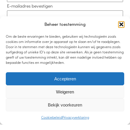
E-mailadres bevestigen
Beheer toestemming
Telefoonnummer
Om de beste ervaringen te bieden, gebruiken wij technologieën zoals
cookies om informatie over je apparaat op te slaan en/of te raadplegen.
Door in te stemmen met deze technologieën kunnen wij gegevens zoals
surfgedrag of unieke ID's op deze site verwerken. Als je geen toestemming
geeft of uw toestemming intrekt, kan dit een nadelige invloed hebben op
Bericht
(Vereist)
bepaalde functies en mogelijkheden.
Accepteren
Weigeren
Bekijk voorkeuren
Cookiebeleid
Privacyverklaring
0 van 600 max. aantal karakters