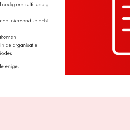
d nodig om zelfstandig
 omdat niemand ze echt
ugkomen
 in de organisatie
riodes
de enige.