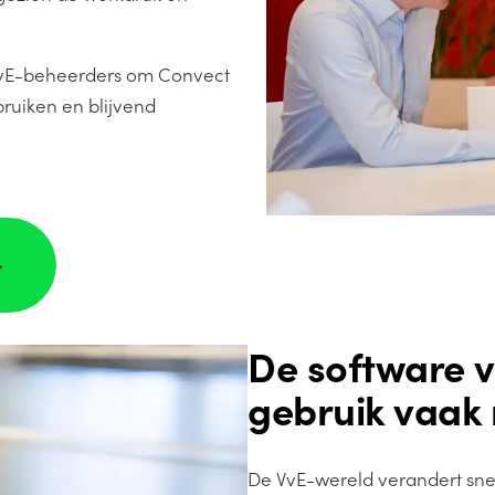
VvE-beheerders om Convect
bruiken en blijvend
➟
De software v
gebruik vaak 
De VvE-wereld verandert snel